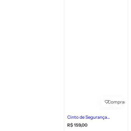
Comprar
Cinto de Segurança
Ajustável para Pets
P
R$ 159,00
r