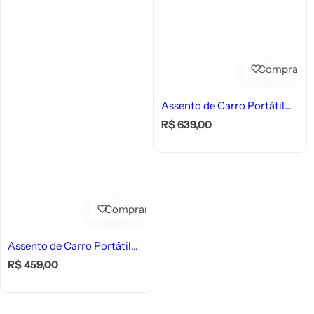
Comprar
Assento de Carro Portátil
para Pets - Impermeável.
P
R$ 639,00
r
e
ç
o
n
o
Comprar
r
m
a
Assento de Carro Portátil
l
para Cães e Gatos
P
R$ 459,00
r
e
ç