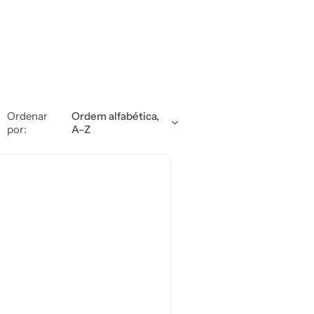
Ordenar
Ordem alfabética,
por:
A–Z