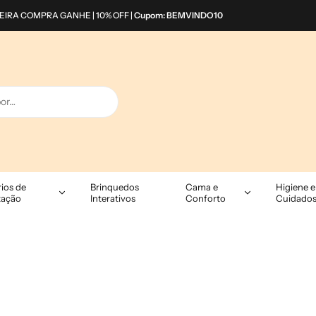
EIRA COMPRA GANHE | 10% OFF |
Cupom: BEMVINDO10
ios de
Brinquedos
Cama e
Higiene e
tação
Interativos
Conforto
Cuidado