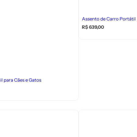
Assento de Carro Portátil
P
R$ 639,00
r
e
ç
o
n
o
r
m
a
il para Cães e Gatos
l