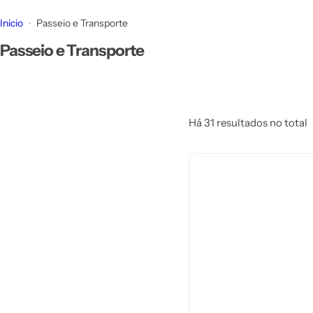
d
Inicio
Passeio e Transporte
o
p
Passeio e Transporte
o
r
…
Há 31 resultados no total