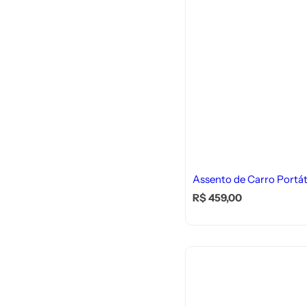
Assento de Carro Portát
P
R$ 459,00
r
e
ç
o
n
o
r
m