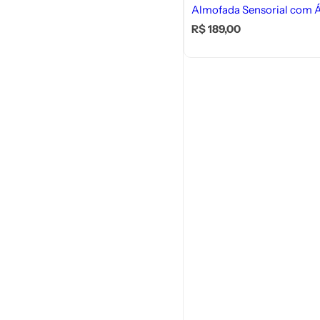
Almofada Sensorial com Á
P
R$ 189,00
r
e
ç
o
n
o
r
m
a
l