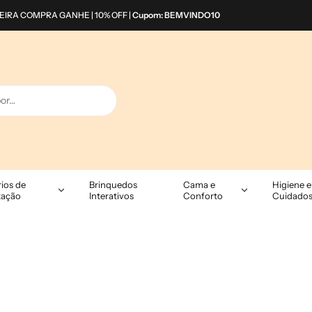
EIRA COMPRA GANHE | 10% OFF |
Cupom: BEMVINDO10
ios de
Brinquedos
Cama e
Higiene e
tação
Interativos
Conforto
Cuidado