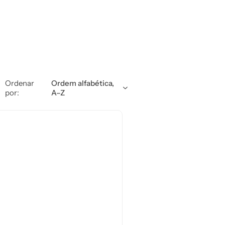
Ordenar
Ordem alfabética,
por:
A–Z