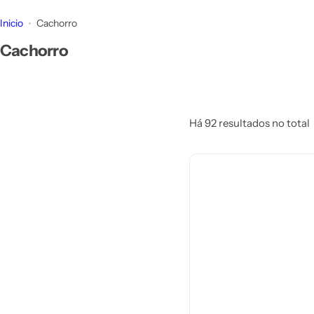
d
Inicio
Cachorro
o
p
Cachorro
o
r
…
Há 92 resultados no total