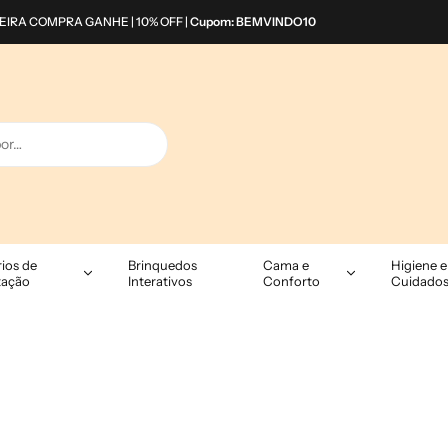
FRETE
para todo o Brasil!
ios de
Brinquedos
Cama e
Higiene e
tação
Interativos
Conforto
Cuidado