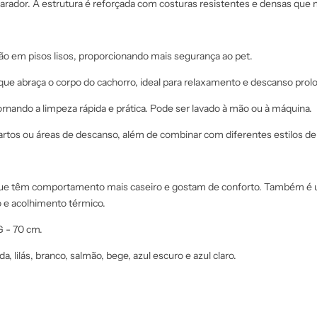
arador. A estrutura é reforçada com costuras resistentes e densas qu
ão em pisos lisos, proporcionando mais segurança ao pet.
que abraça o corpo do cachorro, ideal para relaxamento e descanso prol
ornando a limpeza rápida e prática. Pode ser lavado à mão ou à máquina.
uartos ou áreas de descanso, além de combinar com diferentes estilos de
 que têm comportamento mais caseiro e gostam de conforto. Também é 
o e acolhimento térmico.
G - 70 cm.
, lilás, branco, salmão, bege, azul escuro e azul claro.