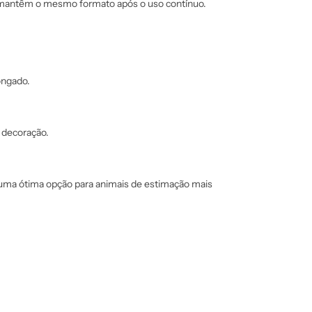
e mantêm o mesmo formato após o uso contínuo.
ongado.
 decoração.
uma ótima opção para animais de estimação mais