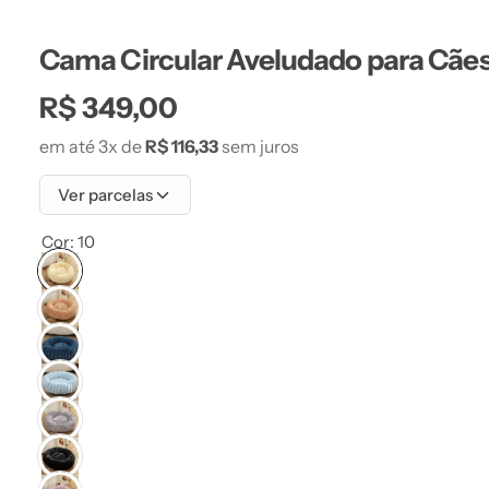
Cama Circular Aveludado para Cãe
P
R$ 349,00
em até 3x de
R$ 116,33
sem juros
r
Ver parcelas
e
Cor:
10
ç
o
n
o
r