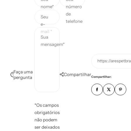
nome*
número
de
Seu
telefone
e-
mail *
Sua
mensagem*
https://arespetb
Faça uma
Compartilhar
pergunta
Compartilhar:
*Os campos
obrigatórios
não podem
ser deixados