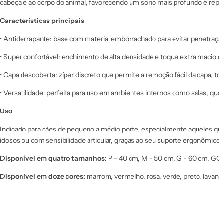
cabeça e ao corpo do animal, favorecendo um sono mais profundo e rep
Características principais
•
Antiderrapante: base com material emborrachado para evitar penetraç
•
Super confortável: enchimento de alta densidade e toque extra macio 
•
Capa descoberta: zíper discreto que permite a remoção fácil da capa, t
•
Versatilidade: perfeita para uso em ambientes internos como salas, q
Uso
Indicado para cães de pequeno a médio porte, especialmente aqueles
idosos ou com sensibilidade articular, graças ao seu suporte ergonômic
Disponível em quatro tamanhos:
P - 40 cm, M - 50 cm, G - 60 cm, G
Disponível em doze cores:
marrom, vermelho, rosa, verde, preto, lavanda