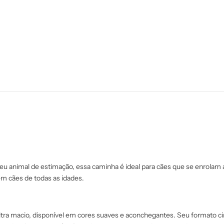
e
ã
s
e
s
 animal de estimação, essa caminha é ideal para cães que se enrolam ao
m cães de todas as idades.
ra macio, disponível em cores suaves e aconchegantes. Seu formato circ